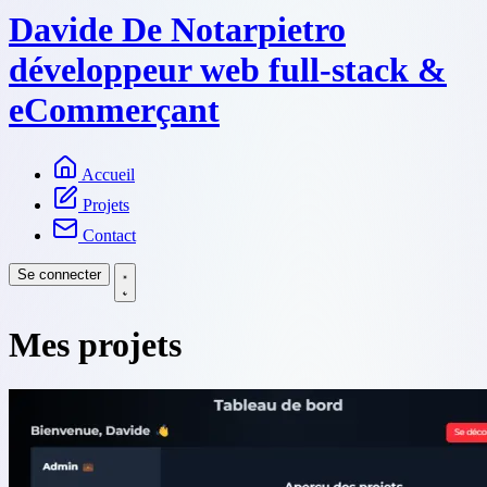
Davide De Notarpietro
développeur web full-stack &
eCommerçant
Accueil
Projets
Contact
Se connecter
Mes projets