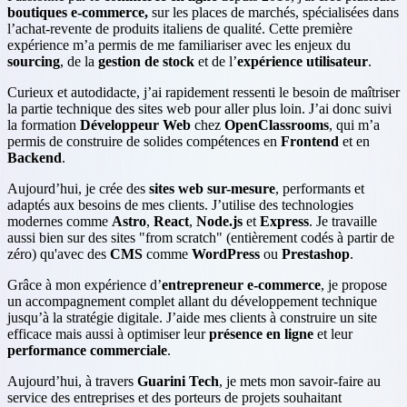
boutiques e-commerce,
sur les places de marchés, spécialisées dans
l’achat-revente de produits italiens de qualité. Cette première
expérience m’a permis de me familiariser avec les enjeux du
sourcing
, de la
gestion de stock
et de l’
expérience utilisateur
.
Curieux et autodidacte, j’ai rapidement ressenti le besoin de maîtriser
la partie technique des sites web pour aller plus loin. J’ai donc suivi
la formation
Développeur Web
chez
OpenClassrooms
, qui m’a
permis de construire de solides compétences en
Frontend
et en
Backend
.
Aujourd’hui, je crée des
sites web sur-mesure
, performants et
adaptés aux besoins de mes clients. J’utilise des technologies
modernes comme
Astro
,
React
,
Node.js
et
Express
. Je travaille
aussi bien sur des sites "from scratch" (entièrement codés à partir de
zéro) qu'avec des
CMS
comme
WordPress
ou
Prestashop
.
Grâce à mon expérience d’
entrepreneur e-commerce
, je propose
un accompagnement complet allant du développement technique
jusqu’à la stratégie digitale. J’aide mes clients à construire un site
efficace mais aussi à optimiser leur
présence en ligne
et leur
performance commerciale
.
Aujourd’hui, à travers
Guarini Tech
, je mets mon savoir-faire au
service des entreprises et des porteurs de projets souhaitant